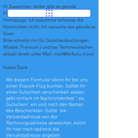
Hi Zusammen, leider gibt es gerade 
Probleme mit den Formularen auf der 
Homepage. Ich bekomme teilweise die 
Nachrichten nicht. Ich versuche das gerade zu 
lösen.

Bitte schreibt mir für Gutscheinbuchungen 
(Klassik, Premium ) und bei Terminwünschen 
aktuell direkt unter Mail: mail@fly4you.cloud

Vielen Dank
Mit diesem Formular könnt Ihr bei uns
einen Klassik-Flug buchen. Solltet Ihr
einen Gutschein verschenken wollen,
gebt einfach im Nachrichtenfeld " als
Gutschein" ein und noch den Namen
des Beschenkten. Sollte die
Versandadresse von der
Rechnungsadresse abweichen, könnt
Ihr hier noch optional die
Versandadresse angeben.