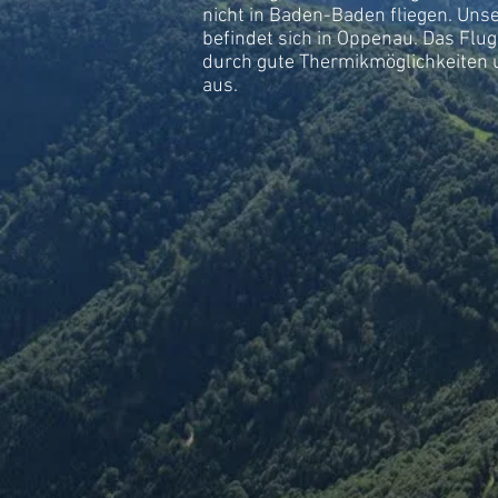
nicht in Baden-Baden fliegen. Un
befindet sich in Oppenau. Das Flug
durch gute Thermikmöglichkeiten 
aus.