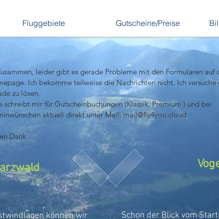
Fluggebiete
Gutscheine/Preise
Bi
Zusammen, leider gibt es gerade Probleme mit den Formularen auf d
epage. Ich bekomme teilweise die Nachrichten nicht. Ich versuche 
de zu lösen.

te schreibt mir für Gutscheinbuchungen (Klassik, Premium ) und bei 
minwünschen aktuell direkt unter Mail: mail@fly4you.cloud

len Dank
Voges
rzwald
Schon der Blick vom Start
 Ostwindlagen können wir