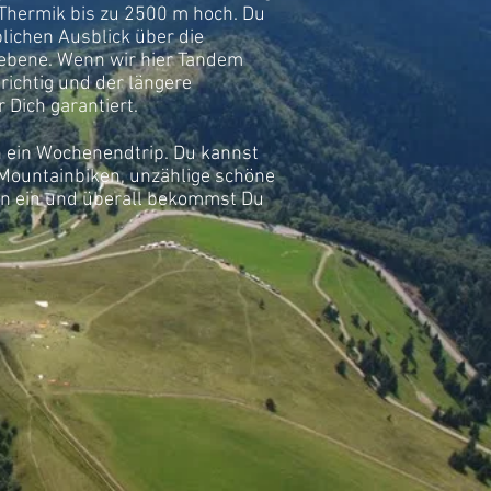
 Thermik bis zu 2500 m hoch. Du
lichen Ausblick über die
nebene. Wenn wir hier Tandem
richtig und der längere
 Dich garantiert.
ch ein Wochenendtrip. Du kannst
Mountainbiken, unzählige schöne
n ein und überall bekommst Du