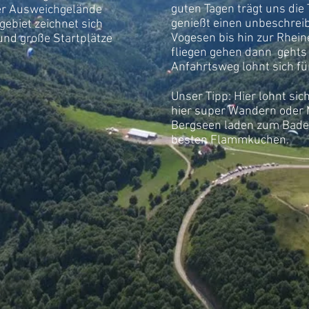
guten Tagen trägt uns die
ser Ausweichgelände
genießt einen unbeschreib
gebiet zeichnet sich
Vogesen bis hin zur Rhei
und große Startplätze
fliegen gehen dann gehts 
Anfahrtsweg lohnt sich für
Unser Tipp: Hier lohnt si
hier super Wandern oder 
Bergseen laden zum Bade
besten Flammkuchen.