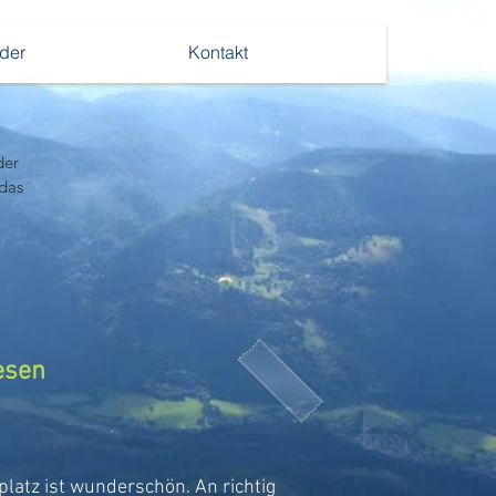
lder
Kontakt
er 
das 
en
platz ist wunderschön. An richtig