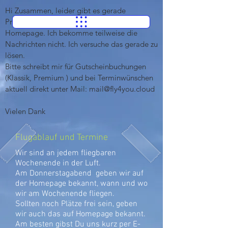
Hi Zusammen, leider gibt es gerade 
Probleme mit den Formularen auf der 
Homepage. Ich bekomme teilweise die 
Nachrichten nicht. Ich versuche das gerade zu 
lösen.

Bitte schreibt mir für Gutscheinbuchungen 
(Klassik, Premium ) und bei Terminwünschen 
aktuell direkt unter Mail: mail@fly4you.cloud

Vielen Dank
Flugablauf und Termine
Wir sind an jedem fliegbaren
Wochenende in der Luft.
Am Donnerstagabend geben wir auf
der Homepage bekannt, wann und wo
wir am Wochenende fliegen.
Sollten noch Plätze frei sein, geben
wir auch das auf Homepage bekannt.
Am besten gibst Du uns kurz per E-