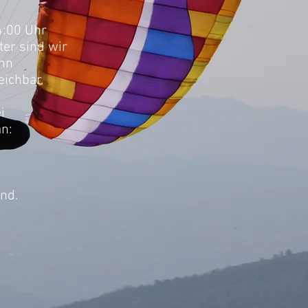
4:00 Uhr
ter sind wir
ann
eichbar.
i
an:
nd.