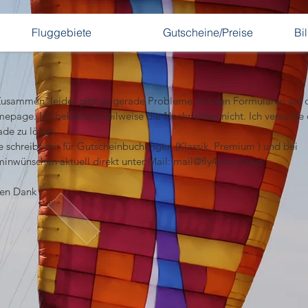
Fluggebiete
Gutscheine/Preise
Bi
Zusammen, leider gibt es gerade Probleme mit den Formularen auf d
epage. Ich bekomme teilweise die Nachrichten nicht. Ich versuche 
de zu lösen.

te schreibt mir für Gutscheinbuchungen (Klassik, Premium ) und bei 
minwünschen aktuell direkt unter Mail: mail@fly4you.cloud

len Dank