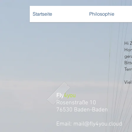
Startseite
Philosophie
Hi 
Hom
gera
Bit
Ter
Vie
Fly
4you
Rosenstraße 10
76530 Baden-Baden
Email:
mail@fly4you.cloud