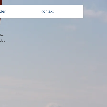
lder
Kontakt
er 
das 